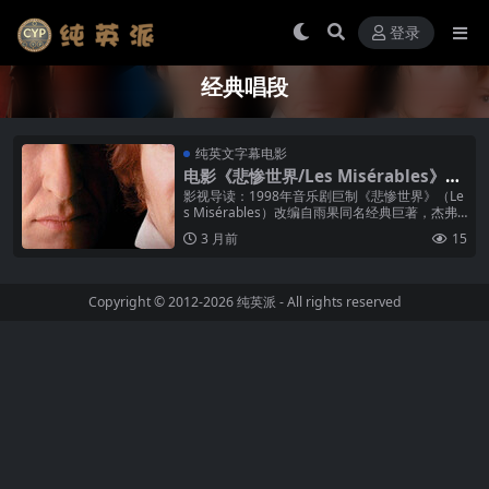
登录
经典唱段
纯英文字幕电影
电影《悲惨世界/Les Misérables》纯
英文字幕MP4下载
影视导读：1998年音乐剧巨制《悲惨世界》（Le
s Misérables）改编自雨果同名经典巨著，杰弗
里·拉什饰演狡诈的旅店老板德纳第埃——一个充
3 月前
15
满喜剧色彩的反...
Copyright © 2012-2026
纯英派
- All rights reserved