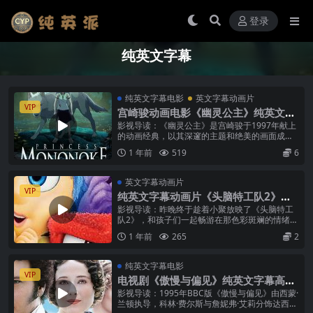
登录
纯英文字幕
纯英文字幕电影
英文字幕动画片
VIP
宫崎骏动画电影《幽灵公主》纯英文字
幕高清MP4下载
影视导读：《幽灵公主》是宫崎骏于1997年献上
的动画经典，以其深邃的主题和绝美的画面成为
影史瑰宝。这部电影将你带入室町时代的日本，
1 年前
519
6
走进人类与自然交织的恢弘故事。...
英文字幕动画片
VIP
纯英文字幕动画片《头脑特工队2》高
清MP4下载
影视导读：昨晚终于趁着小聚放映了《头脑特工
队2》，和孩子们一起畅游在那色彩斑斓的情绪世
界。看完才发现，成长并不是简单的“长大”，而是
1 年前
265
2
内心的那些“特工们”不断重组...
纯英文字幕电影
VIP
电视剧《傲慢与偏见》纯英文字幕高清
MP4下载
影视导读：1995年BBC版《傲慢与偏见》由西蒙·
兰顿执导，科林·费尔斯与詹妮弗·艾莉分饰达西与