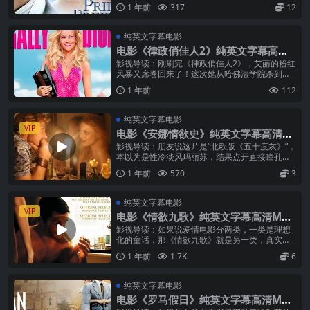
伊丽莎白，被誉为“最贴近简·奥斯汀灵魂的改
1 年前
317
12
编”。全剧共6集，于1...
纯英文字幕电影
电影《律政俏佳人2》纯英文字幕高清
MP4下载
影视导读：刚刷完《律政俏佳人2》，艾丽的粉红
风暴又席卷回来了！这次她从哈佛法学院杀到华
盛顿，带着她的迷你狗和满腔热情挑战政坛！虽
1 年前
112
然没有第一部那么经典，但艾丽的乐...
纯英文字幕电影
VIP
电影《安娜情欲史》纯英文字幕高清M
P4下载
影视导读：朋友说这片是“北欧版《五十度灰》”，
本以为是性冷淡风玛丽苏，结果点开直接瞳孔地
震——丹麦人拍情欲戏是真·物理意义上的“赤裸
1 年前
570
3
裸”啊！导演杰西卡·尼尔森（...
纯英文字幕电影
VIP
电影《情欲九歌》纯英文字幕高清MP4
下载
影视导读：如果说爱情电影分两类，一类是理想
化的童话，那《情欲九歌》就是另一类，真实得
几乎让人不敢直视。它没有复杂的情节，也没有
1 年前
1.7K
6
高低起伏的戏剧冲突，只有两个年轻人...
纯英文字幕电影
电影《罗马假日》纯英文字幕高清MP4