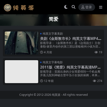
登录
简爱
纯英文字幕美剧
美剧《金斯敦市长》纯英文字幕MP4下
载
影视导读：《金斯敦市长》是《边境战士》主创
泰勒·谢里丹创作的第三部以密歇根州小镇为背景
的犯罪剧，与《黄石》和《1883》共同构成’达顿
4 月前
19
宇宙̵...
纯英文字幕电影
2011版《简爱》纯英文字幕高清MP4
下载
影视导读：贫困出身的少女简爱得到一个机会离
开孤儿院到神秘古堡中当小女孩的保姆，本来以
为可以重享人间温情，不料男主人爱德华洛微斯
12 年前
274
特个性暴燥，行事神秘，令到她的感情...
Copyright © 2012-2026
纯英派
- All rights reserved