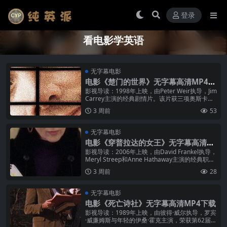
登录
看电影学英语
无字幕电影
电影《楚门的世界》无字幕高清MP4下
载
影视导读：1998年上映，由Peter Weir执导，Jim
Carrey主演的经典剧情片。该片获三项奥斯卡提
名，IMDb评分8.2。楚门·伯班克从出生起就生
3 周前
53
活...
无字幕电影
电影《穿普拉达的女王》无字幕高清M
P4下载
影视导读：2006年上映，由David Frankel执导，
Meryl Streep和Anne Hathaway主演的经典职场
电影。该片改编自Lauren We...
3 周前
28
无字幕电影
电影《死亡诗社》无字幕高清MP4下载
影视导读：1989年上映，由彼得·威尔执导，罗宾
·威廉姆斯与年轻的伊桑·霍克主演，荣获第62届奥