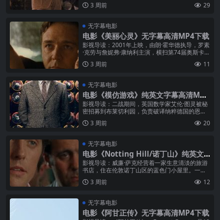
斯卡最佳原创剧本奖。故事设定在1959年以传统
3 周前
29
和纪律著称的威尔顿...
无字幕电影
电影《美丽心灵》无字幕高清MP4下载
影视导读：2001年上映，由朗·霍华德执导，罗素
·克劳与詹妮弗·康纳利主演，横扫第74届奥斯卡4
项大奖（最佳影片、最佳导演、最佳改编剧本、
3 周前
11
最佳女配角）。影片以天...
无字幕电影
电影《模仿游戏》纯英文字幕高清MP4
下载
影视导读：二战期间，英国数学家艾伦·图灵被秘
密招募到布莱切利园，负责破译纳粹德国的恩尼
格玛密码。这台密码机每天凌晨更换密码设置，
3 周前
20
德军认为它坚不可摧。图灵性格古怪...
无字幕电影
电影《Notting Hill/诺丁山》纯英文
字幕高清MP4下载
影视导读：威廉·萨克经营着一家生意清淡的旅游
书店，住在伦敦诺丁山区的蓝色门小屋里。一个
偶然的机会，好莱坞巨星安娜·斯科特走进了他的
3 周前
12
书店，两人命运的齿轮开始转动。...
无字幕电影
电影《阿甘正传》无字幕高清MP4下载