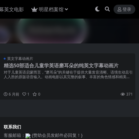
幕英文电影
明星档案馆
登录
英文字幕动画片
精选50部适合儿童学英语磨耳朵的纯英文字幕动画片
对于儿童英语启蒙而言，“磨耳朵”的关键在于提供大量发音清晰、语境生动且引
人入胜的原版语音输入。动画电影以其完整的叙事、丰富的角色情感和精美的
配乐，能让孩子在沉浸...
6 月前
1
0
371
联系我们
客服邮箱：
{赞助会员发邮件必回复！}