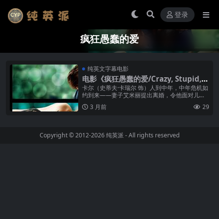
登录
疯狂愚蠢的爱
纯英文字幕电影
电影《疯狂愚蠢的爱/Crazy, Stupid, L
ove.》纯英文字幕高清MP4下载
卡尔（史蒂夫·卡瑞尔 饰）人到中年，中年危机如
约到来——妻子艾米丽提出离婚，令他面对儿女
不知所措。重回情场的卡尔发现自己已经与这个
3 月前
29
世界脱节，此时，一位风度翩翩的...
Copyright © 2012-2026
纯英派
- All rights reserved