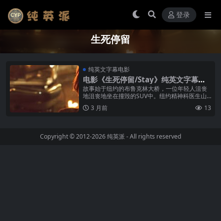
登录
生死停留
纯英文字幕电影
电影《生死停留/Stay》纯英文字幕高
清MP4下载
故事始于纽约的布鲁克林大桥，一位年轻人沮丧
地沮丧地坐在撞毁的SUV中。纽约精神科医生山
姆·佛斯特新近接收了一个麻烦的青年病人亨利·莱
3 月前
13
瑟姆，这个病人声称要在生日那...
Copyright © 2012-2026
纯英派
- All rights reserved