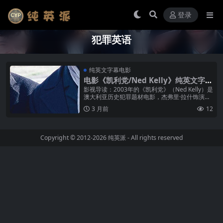
登录
犯罪英语
纯英文字幕电影
电影《凯利党/Ned Kelly》纯英文字幕
MP4下载
影视导读：2003年的《凯利党》（Ned Kelly）是
澳大利亚历史犯罪题材电影，杰弗里·拉什饰演澳
大利亚历史上最著名的绿林好汉内德·凯利——一
3 月前
12
位在19世纪末率...
Copyright © 2012-2026
纯英派
- All rights reserved