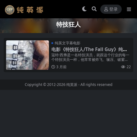
登录
特技狂人
纯英文字幕电影
电影《特技狂人/The Fall Guy》纯英
文字幕高清MP4下载
寇特·西弗是一名特技演员，就跟这个行业的每一
个特技演员一样，他常常被炸飞、辗压、破窗而
出以及从高处坠落地面，全都是为了娱乐观众。
3 月前
22
如今，他才刚因为意外受伤几乎被迫...
Copyright © 2012-2026
纯英派
- All rights reserved