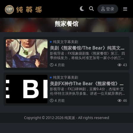
登录
熊家餐馆
纯英文字幕美剧
美剧《熊家餐馆/The Bear》纯英文字
幕MP4下载
影视导读：FX现象级剧集《熊家餐馆》第三、四
季持续发力，将镜头对准芝加哥一家小小的三明
治餐馆，深入探索餐饮业的疯狂与厨师们的热血
4 月前
43
灵魂。主角卡梅伦在接手亡兄留下的...
纯英文字幕美剧
美剧FX神作The Bear《熊家餐馆》纯
英文字幕MP4下载
影视导读：FX口碑神剧，豆瓣9.4分，杰瑞米·艾
伦·怀特主演并执导多集。讲述一位天赋异禀的年
轻厨师卡梅尔·贝萨托在芝加哥接手家族三明治熟
4 月前
46
食店的故事，在后厨的炙热...
Copyright © 2012-2026
纯英派
- All rights reserved