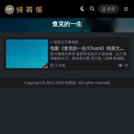
登录
查克的一生
纯英文字幕电影
电影《查克的一生/Chuck》纯英文字
幕高清MP4下载
影片根据史蒂芬·金的同名短片小说改编，以三幕
倒叙的方式，讲述查尔斯·克兰兹（汤姆·希德勒斯
顿 Tom Hiddleston 饰）的一生——他39岁因脑
3 月前
18
瘤去世，是...
Copyright © 2012-2026
纯英派
- All rights reserved