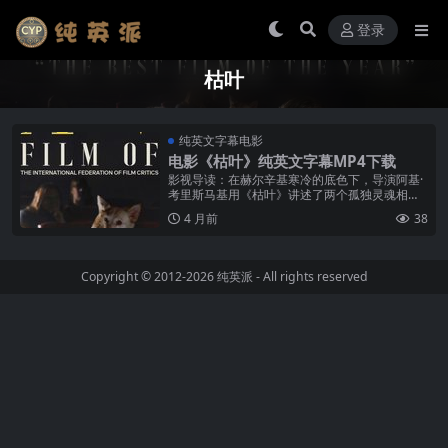
登录
枯叶
纯英文字幕电影
电影《枯叶》纯英文字幕MP4下载
影视导读：在赫尔辛基寒冷的底色下，导演阿基·
考里斯马基用《枯叶》讲述了两个孤独灵魂相遇
的故事。影片延续了其标志性的极简主义风格，
4 月前
38
台词精简，画面复古。即便身处战乱...
Copyright © 2012-2026
纯英派
- All rights reserved