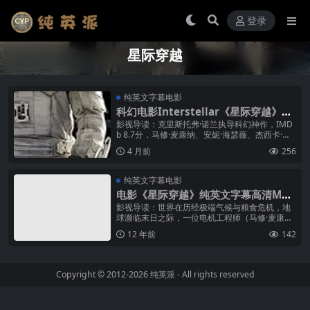
登录
星际穿越
纯英文字幕电影
科幻电影Interstellar《星际穿越》纯
英文字幕高清MP4下载
影视导读：克里斯托弗·诺兰执导科幻神作，IMD
b 8.7分，马修·麦康纳、安妮·海瑟薇、杰西卡·查
斯坦主演。一名前NASA宇航员在地球面临生态崩
4 月前
256
溃的末世未来，接...
纯英文字幕电影
电影《星际穿越》纯英文字幕高清MP4
下载
影视导读：世界在历经极端气候与粮食危机，地
球濒临末日之际，一位电机工程师（马修·麦康纳
饰）与一群专业研究者还有顶尖太空人（安妮·海
12 年前
142
瑟薇 饰），扛起人类史上最重...
Copyright © 2012-2026
纯英派
- All rights reserved