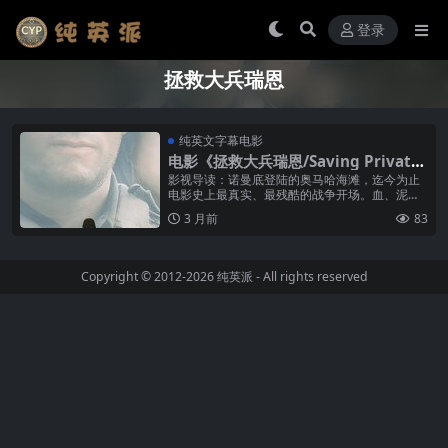
登录
拯救大兵瑞恩
纯英文字幕电影
电影《拯救大兵瑞恩/Saving Private
Ryan》纯英文字幕高清MP4下载
影视导读：诺曼底登陆的奥马哈海滩，迄今为止
电影史上最真实、最残酷的战争开场。血、泥、
呼救、断肢——斯皮尔伯格用整整27分钟的时
3 月前
83
间，把观众扔进了1944年6月6日...
Copyright © 2012-2026
纯英派
- All rights reserved