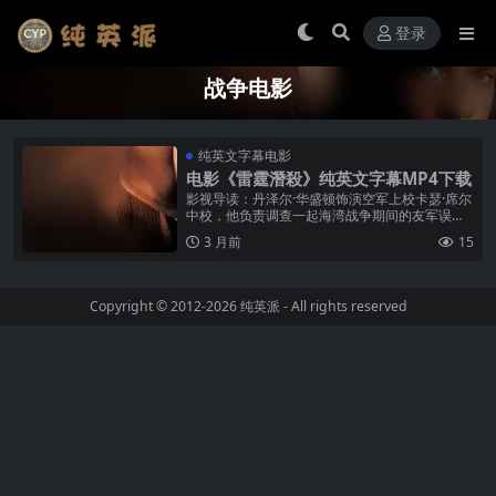
登录
战争电影
纯英文字幕电影
电影《雷霆潛殺》纯英文字幕MP4下载
影视导读：丹泽尔·华盛顿饰演空军上校卡瑟·席尔
中校，他负责调查一起海湾战争期间的友军误伤
事件——一架美国战斗机击落了一架友军救护直
3 月前
15
升机。调查中，他发现这起事件背...
Copyright © 2012-2026
纯英派
- All rights reserved