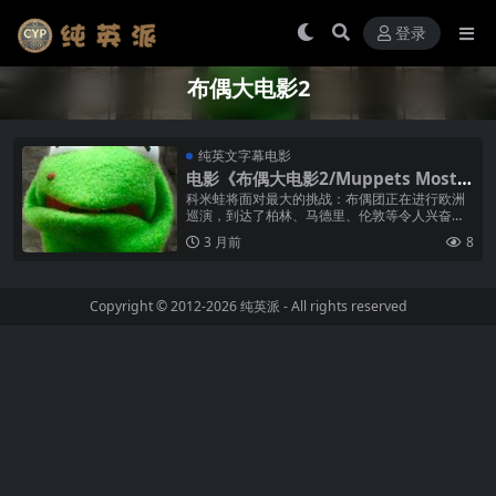
登录
布偶大电影2
纯英文字幕电影
电影《布偶大电影2/Muppets Most
Wanted》纯英文字幕高清MP4下载
科米蛙将面对最大的挑战：布偶团正在进行欧洲
巡演，到达了柏林、马德里、伦敦等令人兴奋的
城市。但很快一个和科米蛙长得几乎一模一样的
3 月前
8
神秘全球性犯罪首领取而代之，开始了...
Copyright © 2012-2026
纯英派
- All rights reserved