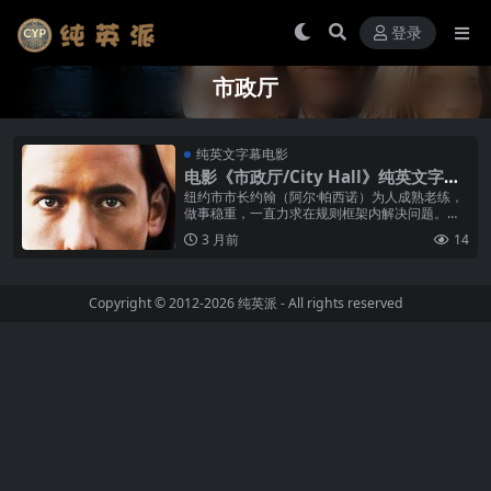
登录
市政厅
纯英文字幕电影
电影《市政厅/City Hall》纯英文字幕
高清MP4下载
纽约市市长约翰（阿尔·帕西诺）为人成熟老练，
做事稳重，一直力求在规则框架内解决问题。在
一次普通的车祸处理中，纽约警察局警员击毙了
3 月前
14
一名手无寸铁的8岁黑人男孩，事件...
Copyright © 2012-2026
纯英派
- All rights reserved