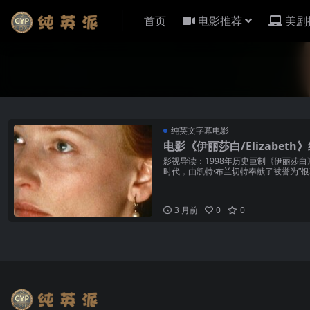
首页
电影推荐
美剧
纯英文字幕电影
电影《伊丽莎白/Elizabet
影视导读：1998年历史巨制《伊丽莎
时代，由凯特·布兰切特奉献了被誉为”银幕
3 月前
0
0