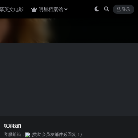
幕英文电影
明星档案馆
登录
联系我们
客服邮箱：
{赞助会员发邮件必回复！}