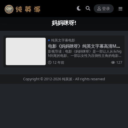
登录
妈妈咪呀!
纯英文字幕电影
电影《妈妈咪呀》纯英文字幕高清MP4
下载
影视导读：电影《妈妈咪呀》是一部让人从头hig
h到尾的电影。一部以女性为压倒性主角的电影，
尤其是这个女人已经60高龄，而电影的主题是活
12 年前
127
力、爱情、歌舞，这一切放到...
Copyright © 2012-2026
纯英派
- All rights reserved