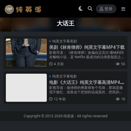
登录
大话王
纯英文字幕美剧
美剧《林肯律师》纯英文字幕MP4下载
影视导读：《林肯律师》改编自迈克尔·康纳利同
名畅销小说，是 Netflix 最成功的法律悬疑剧之
一。曼努埃尔·加西亚-鲁尔福饰演米奇·哈勒——
4 月前
56
一个开着林肯汽车在...
纯英文字幕电影
电影《大话王》纯英文字幕高清MP4下
载
影视导读：做律师的弗莱彻有个毛病，那就是撒
谎不脸红。他靠这个把假的说成真的，把死的说
成 活的的本事，竟一再帮客户把官司打赢，当
12 年前
18
然，他个人的收入也随之水涨船高。可...
Copyright © 2012-2026
纯英派
- All rights reserved