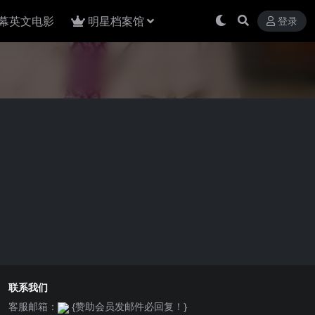
幕英文电影
明星档案馆
登录
联系我们
客服邮箱：
{赞助会员发邮件必回复！}