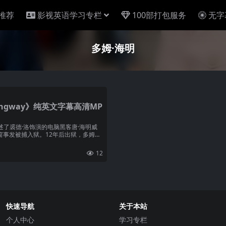
推荐
影视英语学习专栏
100部打包服务
无字
多姆·海明
ingway》纯英文字幕高清MP
述了裘德·洛饰演的电脑黑客唐·海明威
窗事发被捕入狱。12年后出狱，多姆决
12
快速导航
关于本站
个人中心
学习专栏