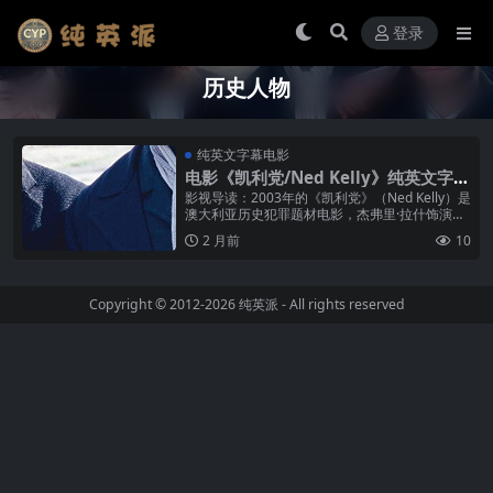
登录
历史人物
纯英文字幕电影
电影《凯利党/Ned Kelly》纯英文字幕
MP4下载
影视导读：2003年的《凯利党》（Ned Kelly）是
澳大利亚历史犯罪题材电影，杰弗里·拉什饰演澳
大利亚历史上最著名的绿林好汉内德·凯利——一
2 月前
10
位在19世纪末率...
Copyright © 2012-2026
纯英派
- All rights reserved