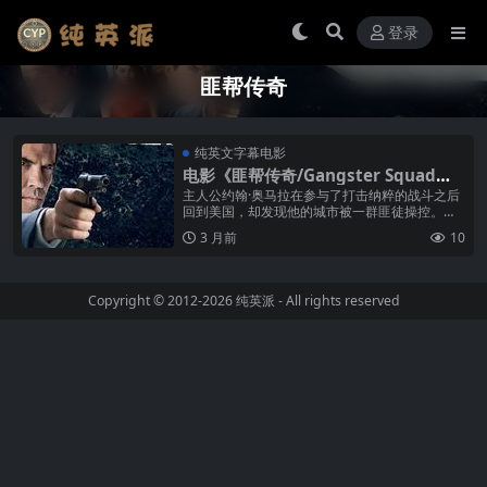
登录
匪帮传奇
纯英文字幕电影
电影《匪帮传奇/Gangster Squad》
纯英文字幕高清MP4下载
主人公约翰·奥马拉在参与了打击纳粹的战斗之后
回到美国，却发现他的城市被一群匪徒操控。在
他远离家乡的那段时间里，米奇·科恩成了头目，
3 月前
10
让整个洛杉矶都笼罩在黑帮的阴影...
Copyright © 2012-2026
纯英派
- All rights reserved