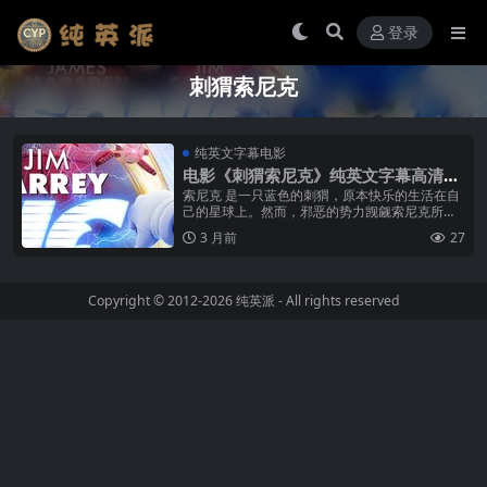
登录
刺猬索尼克
纯英文字幕电影
电影《刺猬索尼克》纯英文字幕高清M
P4下载
索尼克 是一只蓝色的刺猬，原本快乐的生活在自
己的星球上。然而，邪恶的势力觊觎索尼克所拥
有了超快速度，想要将这一门绝技夺走，为了保
3 月前
27
护索尼克，善良的猫头鹰养母给了索...
Copyright © 2012-2026
纯英派
- All rights reserved