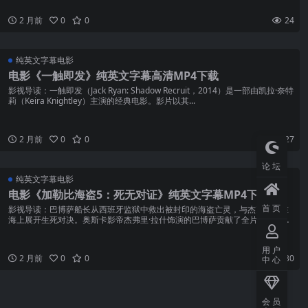
2 月前
0
0
24
纯英文字幕电影
电影《一触即发》纯英文字幕高清MP4下载
影视导读：一触即发（Jack Ryan: Shadow Recruit，2014）是一部由凯拉·奈特
莉（Keira Knightley）主演的经典电影。影片以其...
2 月前
0
0
27
论坛
纯英文字幕电影
电影《加勒比海盗5：死无对证》纯英文字幕MP4下载
首页
影视导读：巴博萨船长从西班牙监狱中救出被封印的海盗亡灵，与杰克船长在
海上展开生死对决。奥斯卡影帝杰弗里·拉什饰演的巴博萨贡献了全片最精彩演
出——他既要面对亡灵的...
用户
2 月前
0
0
30
中心
会员