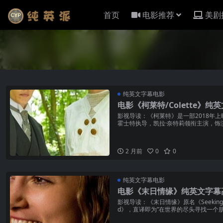
首页
电影推荐
美剧
纯英文字幕电影
电影《柯莱特/Colette》纯
影视导读：《柯莱特》是一部2018年上
霍士特执导，凯拉·奈特莉领衔主演，饰
柯莱特。影片...
2 月前
0
0
纯英文字幕电影
电影《末日情缘》纯英文字幕
影视导读：《末日情缘》原名《Seeking a Frien
d》，直译即为”在世界的尽头寻找一个朋友