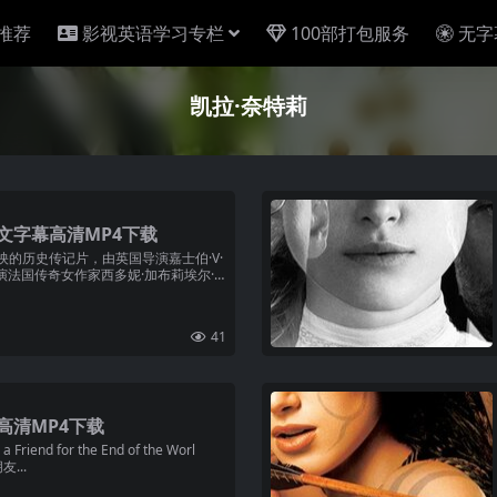
推荐
影视英语学习专栏
100部打包服务
无字
凯拉·奈特莉
英文字幕高清MP4下载
映的历史传记片，由英国导演嘉士伯·V·
演法国传奇女作家西多妮·加布莉埃尔·
41
高清MP4下载
d for the End of the Worl
...