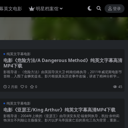
幕英文电影
明星档案馆
登录
纯英文字幕电影
电影《危险方法/A Dangerous Method》纯英文字幕高清
MP4下载
影视导读：《危险方法》由英国导演大卫·柯南伯格执导，2011年威尼斯电影节
首映，入围了金狮奖提名。影片根据真实历史事件改编，讲述了精神分析学派
创始人西格蒙德·弗...
2 月前
0
0
45
纯英文字幕电影
电影《亚瑟王/King Arthur》纯英文字幕高清MP4下载
影视导读：2004年上映的《亚瑟王》由导演安东尼·福奎阿执导，凯拉·奈特莉
饰演古不列颠公主薇薇安。影片以罗马帝国衰亡后的英伦三岛为背景，重新演
绎了亚瑟王从宫廷侍...