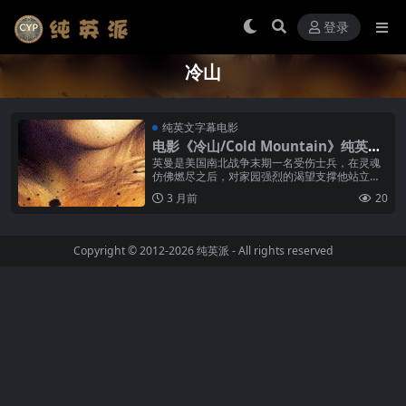
登录
冷山
纯英文字幕电影
电影《冷山/Cold Mountain》纯英文
字幕高清MP4下载
英曼是美国南北战争末期一名受伤士兵，在灵魂
仿佛燃尽之后，对家园强烈的渴望支撑他站立起
来，踏上了艰辛漫长的归家旅程。英曼选择了一
3 月前
20
条较为艰险的道路——穿越炮火纷飞的...
Copyright © 2012-2026
纯英派
- All rights reserved