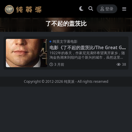
登录
了不起的盖茨比
纯英文字幕电影
电影《了不起的盖茨比/The Great Ga
tsby》纯英文字幕高清MP4下载
1922年的春天，作家尼克满怀希望离开家乡，随
淘金热潮来到纽约这个新兴的城市，虽然这里爵
士乐流行，股票飞涨，但是贫富两极分化，人们
3 月前
38
沉沦在纸醉金迷中。尼克在这里结...
Copyright © 2012-2026
纯英派
- All rights reserved