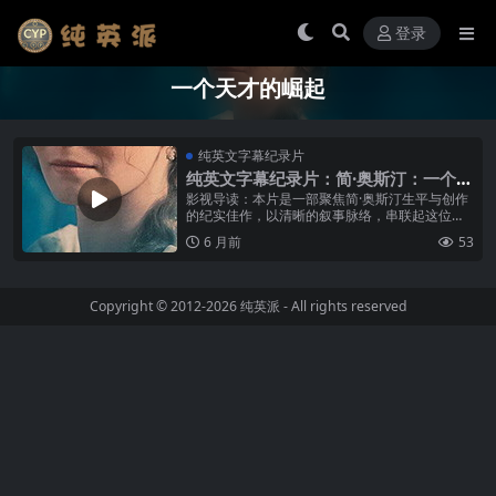
登录
一个天才的崛起
纯英文字幕纪录片
纯英文字幕纪录片：简·奥斯汀：一个天
才的崛起
影视导读：本片是一部聚焦简·奥斯汀生平与创作
的纪实佳作，以清晰的叙事脉络，串联起这位文
学天才从17岁提笔创作到晚年与病痛抗争、坚守
6 月前
53
写作的完整人生。纪录片采用场景...
Copyright © 2012-2026
纯英派
- All rights reserved