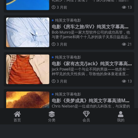
亲竟然还活着，而且竟然就是四十大盗的首领！
3 月前
13
为了解开这个谜团，阿拉丁踏上了一段...
纯英文字幕电影
电影《房车之旅/RV》纯英文字幕高清
MP4下载
Bob Munro是一家大型软件公司的成功高管，他
与妻子Jamie和两个十几岁的孩子关系日益疏远。
为了重新建立家庭联系，Bob决定带着家人去度
3 月前
21
假——但不是普通的...
纯英文字幕电影
电影《家有杰克/Jack》纯英文字幕高
清MP4下载
Jack Powell是一个与众不同的男孩——他患有一
种罕见的先天性疾病，导致他的身体衰老速度是
普通人的四倍。从外表上看，Jack像一个10岁的
3 月前
13
孩子，但实际上他...
纯英文字幕电影
电影《美梦成真》纯英文字幕高清MP4
下载
Chris Nielsen是一位成功的儿科医生，与深爱的
妻子Annie和两个孩子过着幸福的生活。然而一场
车祸夺走了Chris和两个孩子的生命，Annie幸存
3 月前
16
首页
分类
了下...
会员
我的
加载更多