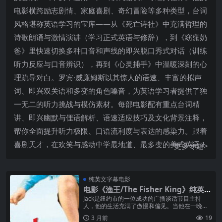
电影横跨励志剧情、家庭喜剧、奇幻冒险等多种类型，台词
风格堪称英语学习的宝库——从《死亡诗社》中充满哲理的
诗歌朗诵与激情演讲（学习正式英语与修辞），到《窈窕奶
爸》里快速切换多种口音和声线的即兴脱口秀式对话（训练
听力反应与口音辨识），再到《心灵捕手》中温暖深刻的心
理疏导对白。罗宾·威廉姆斯以其惊人的语速、丰富的拟声
词、即兴双关语和多变的角色嗓音，为英语学习者提供了独
一无二的听力挑战与模仿素材。每部电影配有重点台词精
讲、即兴幽默与俚语解析、语速适应技巧及文化背景注释，
帮你全面提升听力极限、口语流利度与表达的感染力。跟着
喜剧天才，在欢笑与感动中学最地道、最多变的美式英语！
更多专题>
纯英文字幕电影
电影《渔王/The Fisher King》纯英文
字幕高清MP4下载
Jack是纽约市的一位成功的广播谈话节目主持
人，他的生活充满了傲慢和偏见。当他在一晚上
醉酒后与一位男士发生冲突，导致对方心脏病发
3 月前
19
作死亡后，他的生活开始崩塌。几年...