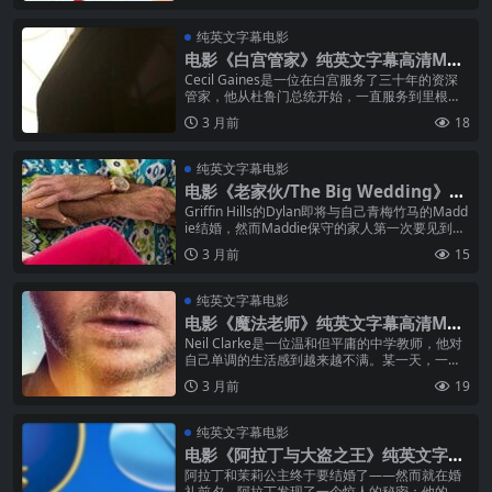
纯英文字幕电影
电影《白宫管家》纯英文字幕高清MP4
下载
Cecil Gaines是一位在白宫服务了三十年的资深
管家，他从杜鲁门总统开始，一直服务到里根总
统。在这三十多年里，Cecil见证了美国历史上最
3 月前
18
动荡的一些时刻—...
纯英文字幕电影
电影《老家伙/The Big Wedding》纯
英文字幕高清MP4下载
Griffin Hills的Dylan即将与自己青梅竹马的Madd
ie结婚，然而Maddie保守的家人第一次要见到Dy
lan那对离婚多年的父母——Lyla和Ku...
3 月前
15
纯英文字幕电影
电影《魔法老师》纯英文字幕高清MP4
下载
Neil Clarke是一位温和但平庸的中学教师，他对
自己单调的生活感到越来越不满。某一天，一组
外形访客来到地球，他们决定给人类一个机会
3 月前
19
——赋予一个地球人任何他...
纯英文字幕电影
电影《阿拉丁与大盗之王》纯英文字幕
MP4下载
阿拉丁和茉莉公主终于要结婚了——然而就在婚
礼前夕，阿拉丁发现了一个惊人的秘密：他的父