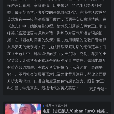
横跨宫廷喜剧、家庭剧情、历史传记、黑色幽默等多种类
型，最令英语学习者受益的是她自然朴实、充满生活质感的
英式发音——咬字清晰而不做作，语调平实却暗涌情感。在
《宠儿》中，她以略带沙哑、慵懒又刻薄的安妮女王口吻演
绎英式宫廷俚语与讽刺对话，训练你对语气和潜台词的把
握；在《困在时间里的父亲》里，她用细腻的伦敦口音诠释
女儿安妮的无奈与关爱，提供日常家庭对话的绝佳范本；而
在《王冠》中，她演绎伊丽莎白女王沉稳、克制、尊贵的王
室英音，让你学会正式场合的标准发音与措辞。每部电影配
有重点台词精讲、英式发音实用技巧（元音纯化、语调平
实）、不同社会阶层用语对比及文化背景注释，帮你全面提
升听力辨识力、口语自然度及角色情感表达力。跟着“女王”
科尔曼，学最真实、最接地气的英式英语！
更多专题>
纯英文字幕电影
电影《古巴浪人/Cuban Fury》纯英文