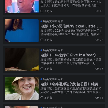
字幕高清MP4下载
影视导读：谁说喜剧演员不能跳拉丁舞？当《古
巴浪人》的故事开始时，布鲁斯·加勒特只是一个
被埋藏在自卑和体重背后的普通英国人——一份
3 月前
15
并不出色的人力资源工作，一段早已...
纯英文字幕电影
电影《小小恶信件/Wicked Little Let
ters》纯英文字幕高清MP4下载
影视导读：2024年最爆笑的英式英语喜剧来了！
当英格兰小镇Littlehampton的居民们开始收到充
满粗话的匿名信时，所有人都把怀疑的目光投向
3 月前
22
了一个爱尔兰移民...
纯英文字幕电影
电影《一年之痒/I Give It a Year》纯
英文字幕高清MP4下载
影视导读：爱情和婚姻的真实面目是什么？是童
话故事里王子和公主从此幸福地生活在一起，还
是现实中两个人在文化差异、性格冲突和生活压
3 月前
17
力中不断磨合？《一年之痒》用一个极...
纯英文字幕电影
电影《哈德逊岸边的海德公园》纯英文
字幕高清MP4下载
影视导读：当英国国王和王后访问美国总统的私
人宅邸，会发生什么？这个看似不可能的场景在1
949年的《哈德逊岸边的海德公园》中真实发生
3 月前
11
了——富兰克林·德拉诺·罗斯福...
纯英文字幕电影