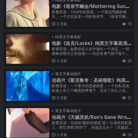
电影《母亲节幽会/Mothering Sunda
y》纯英文字幕高清MP4下载
影视导读：1924年的英国，一个阳光明媚的春
天，一个注定改变一切的母亲节。《母亲节幽
会》改编自英国作家格拉罕姆·斯威夫特的同名小
3 月前
18
说，讲述了一个在英国乡间别墅中悄...
纯英文字幕电影
电影《洛克/Locke》纯英文字幕高清M
P4下载
影视导读：如果你在人生中做出一个决定，一切
都将在明天之前崩塌——你还有勇气按下那个开
关吗？《洛克》是一部真正意义上的”独角戏”电
3 月前
20
影：整部...
英文字幕动画片
动画片《斯克鲁奇：圣诞颂歌》纯英文
字幕高清MP4下载
影视导读：一个寒冷的圣诞前夜，一个自私吝啬
的老人在三个幽灵的带领下，见证了自己人生的
每一个片段——过去、现在、未来。这就是《斯
3 月前
21
克鲁奇：圣诞颂歌》，狄更斯一百多年...
英文字幕动画片
动画片《天赐灵机/Ron’s Gone Wron
g》纯英文字幕高清MP4下载
影视导读：当你的”最好的朋友”是一台高科技机器
人，而它突然”坏掉”了，你该怎么办？《天赐灵
机》讲述了一个关于科技...
3 月前
26